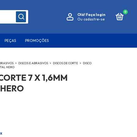
0
Olá!
Faça login
Ou cadastre-se
PEÇAS
PROMOÇÕES
BRASIVOS
>
DISCOS E ABRASIVOS
>
DISCOS DE CORTE
>
DISCO
ETAL HERO
CORTE 7 X 1,6MM
 HERO
ix