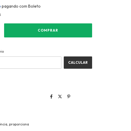
o
pagando com Boleto
s
ALTERAR CEP
CEP:
vio
CALCULAR
ência, proporciona