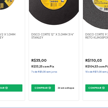
1/2 X 1,0MM
DISCO CORTE 12" X 3,0MM 3/4"
DISCO CORTE 9 
LEY
STANLEY
RETO KLINGSPO
R$35,00
R$110,03
R$33,25
com
Pix
R$104,53
com
Pi
7
x
de
R$5,00
sem juros
10
x
de
R$11,00
sem 
26
em estoque