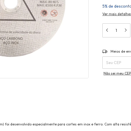
5% de descont
Ver mais detalhe
Entregas para o 
Meios de en
Não sei meu CEP
m) foi desenvolvido especialmente para cortes em inox e ferro. Com alta resist