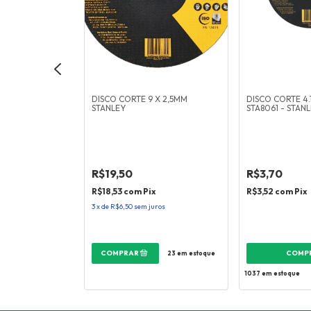
O 14" 2T
DISCO CORTE 9 X 2,5MM
DISCO CORTE 4.
STANLEY
STA8061 - STAN
R$19,50
R$3,70
x
R$18,53
com
Pix
R$3,52
com
Pix
ros
3
x
de
R$6,50
sem juros
8
em estoque
23
em estoque
1037
em estoque