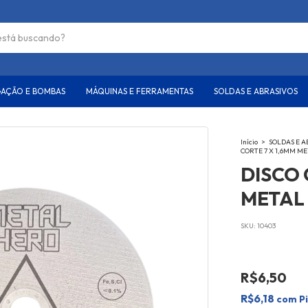
GAÇÃO E BOMBAS
MÁQUINAS E FERRAMENTAS
SOLDAS E ABRASIVOS
Início
>
SOLDAS E A
CORTE 7 X 1,6MM M
DISCO 
METAL
SKU:
10403
R$6,50
R$6,18
com
P