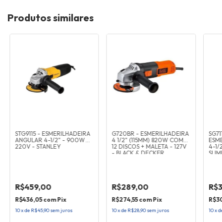
Produtos similares
STG9115 - ESMERILHADEIRA
G720BR - ESMERILHADEIRA
SG71
ANGULAR 4-1/2" - 900W
4 1/2" (115MM) 820W COM
ESM
220V - STANLEY
12 DISCOS + MALETA - 127V
4-1/
- BLACK & DECKER
SLIM
R$459,00
R$289,00
R$3
R$436,05
com
Pix
R$274,55
com
Pix
R$3
10
x
de
R$45,90
sem juros
10
x
de
R$28,90
sem juros
10
x
d