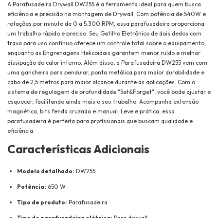
A Parafusadeira Drywall DW255 é a ferramenta ideal para quem busca
eficiência e precisão na montagem de Drywall. Com potência de 540W e
rotações por minuto de 0 a 5.300 RPM, essa parafusadeira proporciona
um trabalho rápido e preciso. Seu Gatilho Eletrônico de dois dedos com
trava para uso contínuo oferece um controle total sobre o equipamento,
enquanto as Engrenagens Helicoidais garantem menor ruído e melhor
dissipação do calor interno. Além disso, a Parafusadeira DW255 vem com
uma gancheira para pendular, ponta metálica para maior durabilidade e
cabo de 2,5 metros para maior alcance durante as aplicações. Com o
sistema de regulagem de profundidade "Set&Forget", você pode ajustar e
esquecer, facilitando ainda mais o seu trabalho. Acompanha extensão
magnética, bits fenda cruzada e manual. Leve e prática, essa
parafusadeira é perfeita para profissionais que buscam qualidade e
eficiência.
Características Adicionais
Modelo detalhado:
DW255
Potência:
650 W
Tipo de produto:
Parafusadeira
Tipo de parafusadeira elétrica:
Para drywall