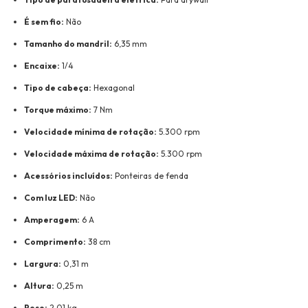
É sem fio:
Não
Tamanho do mandril:
6,35 mm
Encaixe:
1/4
Tipo de cabeça:
Hexagonal
Torque máximo:
7 Nm
Velocidade mínima de rotação:
5.300 rpm
Velocidade máxima de rotação:
5.300 rpm
Acessórios incluídos:
Ponteiras de fenda
Com luz LED:
Não
Amperagem:
6 A
Comprimento:
38 cm
Largura:
0,31 m
Altura:
0,25 m
Peso:
2,01 kg