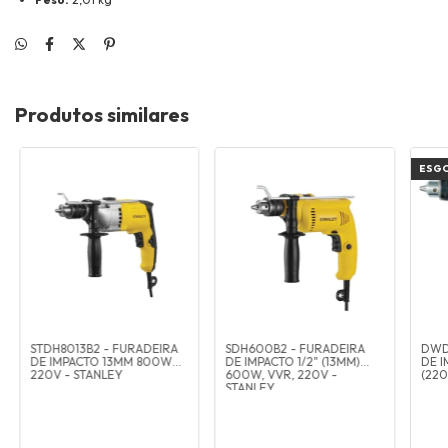
Produtos similares
ESG
STDH8013B2 - FURADEIRA
SDH600B2 - FURADEIRA
DWD
DE IMPACTO 13MM 800W
DE IMPACTO 1/2" (13MM)
DE I
220V - STANLEY
600W, VVR, 220V -
(220
STANLEY