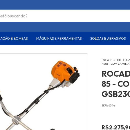
GAÇÃO E BOMBAS
MÁQUINAS E FERRAMENTAS
SOLDAS E ABRASIVOS
Início
>
STIHL
>
GA
FS 85 - COM LAMINA
ROCAD
85 - C
GSB230
SKU:
6544
R$2.275,9