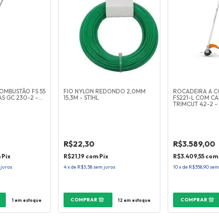
OMBUSTÃO FS 55
FIO NYLON REDONDO 2,0MM
ROCADEIRA A 
AS GC 230-2 -
15,3M - STIHL
FS221-L COM C
TRIMCUT 42-2 - 
R$22,30
R$3.589,00
m
Pix
R$21,19
com
Pix
R$3.409,55
com
 juros
4
x
de
R$5,58
sem juros
10
x
de
R$358,90
sem
1
em estoque
12
em estoque