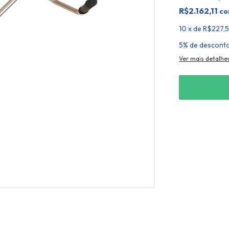
R$2.162,11
c
10
x
de
R$227,
5% de descont
Ver mais detalhe