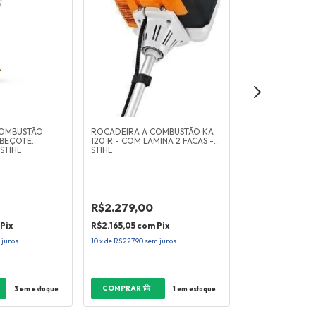
COMBUSTÃO
ROCADEIRA A COMBUSTÃO KA
CABECOTE CORT
ABEÇOTE
120 R - COM LAMINA 2 FACAS -
3 - STIHL
STIHL
STIHL
R$2.279,00
R$115,05
Pix
R$2.165,05
com
Pix
R$109,30
com
P
 juros
10
x
de
R$227,90
sem juros
10
x
de
R$11,51
sem j
3
em estoque
1
em estoque