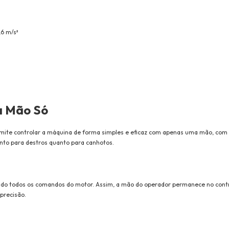
,6 m/s²
a Mão Só
rmite controlar a máquina de forma simples e eficaz com apenas uma mão, com
to para destros quanto para canhotos.
ando todos os comandos do motor. Assim, a mão do operador permanece no contr
precisão.