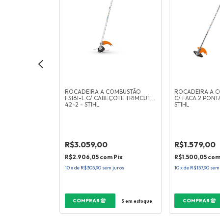
55 - AUTOCUT C
ROCADEIRA A COMBUSTÃO
ROCADEIRA A C
FS161-L C/ CABEÇOTE TRIMCUT
C/ FACA 2 PONT
42-2 - STIHL
STIHL
R$3.059,00
R$1.579,00
Pix
R$2.906,05
com
Pix
R$1.500,05
co
 juros
10
x
de
R$305,90
sem juros
10
x
de
R$157,90
sem
3
em estoque