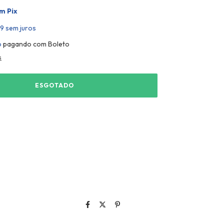
om
Pix
59
sem juros
o
pagando com Boleto
s