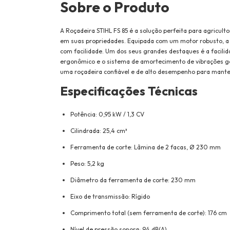
Sobre o Produto
A Roçadeira STIHL FS 85 é a solução perfeita para agricu
em suas propriedades. Equipada com um motor robusto, a 
com facilidade. Um dos seus grandes destaques é a facili
ergonômico e o sistema de amortecimento de vibrações ga
uma roçadeira confiável e de alto desempenho para manter 
Especificações Técnicas
Potência: 0,95 kW / 1,3 CV
Cilindrada: 25,4 cm³
Ferramenta de corte: Lâmina de 2 facas, Ø 230 mm
Peso: 5,2 kg
Diâmetro da ferramenta de corte: 230 mm
Eixo de transmissão: Rígido
Comprimento total (sem ferramenta de corte): 176 cm
Nível de pressão sonora: 94 dB(A)