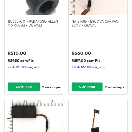
185335-00 - PARAFUSO ALLEN
NA121485 - ESCOVA CARVAO
M6 R/ ESQ - DEWALT
220V - DEWALT
R$10,00
R$60,00
R$9,50
com
Pix
R$57,00
com
Pix
2
x
de
R$5,00
sem juros
10
x
de
R$6,00
sem juros
2
em estoque
15
em estoque