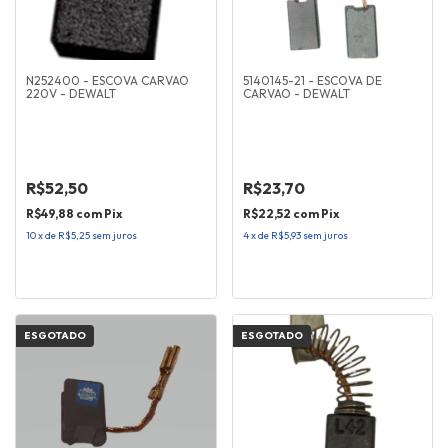
N252400 - ESCOVA CARVAO
5140145-21 - ESCOVA DE
220V - DEWALT
CARVAO - DEWALT
R$52,50
R$23,70
R$49,88
com
Pix
R$22,52
com
Pix
10
x
de
R$5,25
sem juros
4
x
de
R$5,93
sem juros
ESGOTADO
ESGOTADO