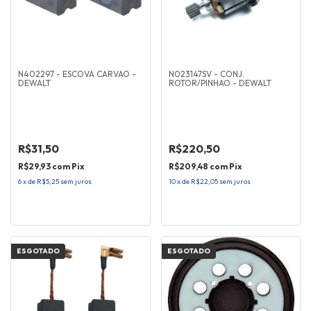
N402297 - ESCOVA CARVAO -
N023147SV - CONJ.
DEWALT
ROTOR/PINHAO - DEWALT
R$31,50
R$220,50
R$29,93
com
Pix
R$209,48
com
Pix
6
x
de
R$5,25
sem juros
10
x
de
R$22,05
sem juros
ESGOTADO
ESGOTADO