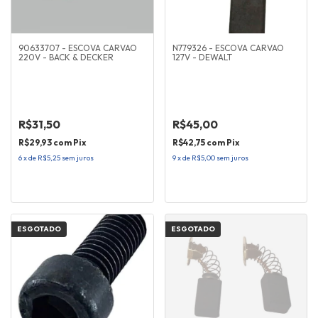
90633707 - ESCOVA CARVAO
N779326 - ESCOVA CARVAO
220V - BACK & DECKER
127V - DEWALT
R$31,50
R$45,00
R$29,93
com
Pix
R$42,75
com
Pix
6
x
de
R$5,25
sem juros
9
x
de
R$5,00
sem juros
ESGOTADO
ESGOTADO