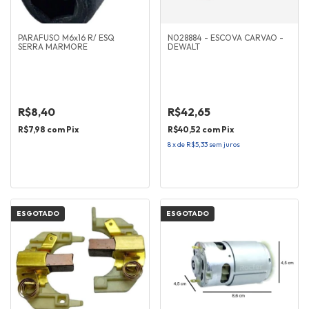
PARAFUSO M6x16 R/ ESQ
N028884 - ESCOVA CARVAO -
SERRA MARMORE
DEWALT
R$8,40
R$42,65
R$7,98
com
Pix
R$40,52
com
Pix
8
x
de
R$5,33
sem juros
ESGOTADO
ESGOTADO