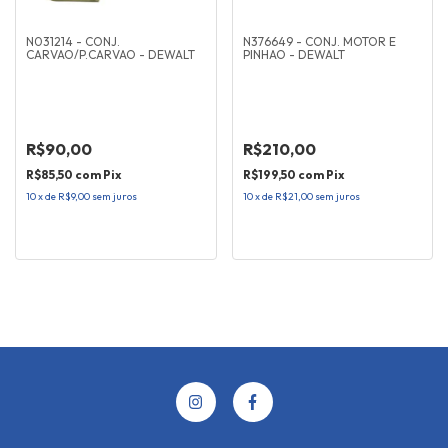
N031214 - CONJ.
N376649 - CONJ. MOTOR E
CARVAO/P.CARVAO - DEWALT
PINHAO - DEWALT
R$90,00
R$210,00
R$85,50
com
Pix
R$199,50
com
Pix
10
x
de
R$9,00
sem juros
10
x
de
R$21,00
sem juros