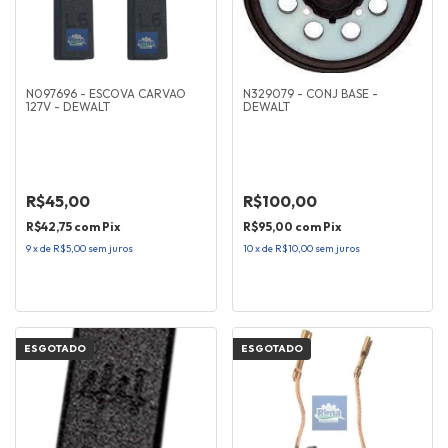
N097696 - ESCOVA CARVAO
N329079 - CONJ BASE -
127V - DEWALT
DEWALT
R$45,00
R$100,00
R$42,75
com
Pix
R$95,00
com
Pix
9
x
de
R$5,00
sem juros
10
x
de
R$10,00
sem juros
ESGOTADO
ESGOTADO