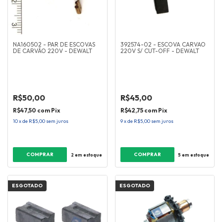
NA160502 - PAR DE ESCOVAS
392574-02 - ESCOVA CARVAO
DE CARVÃO 220V - DEWALT
220V S/ CUT-OFF - DEWALT
R$50,00
R$45,00
R$47,50
com
Pix
R$42,75
com
Pix
10
x
de
R$5,00
sem juros
9
x
de
R$5,00
sem juros
2
em estoque
5
em estoque
ESGOTADO
ESGOTADO