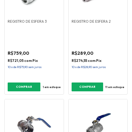
REGISTRO DE ESFERA 3
REGISTRO DE ESFERA 2
R$759,00
R$289,00
R$721,05
com
Pix
R$274,55
com
Pix
10
x
de
R$75,90
sem juros
10
x
de
R$28,90
sem juros
1
em estoque
11
em estoque