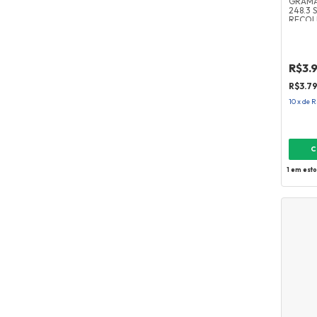
GRAMA
248.3 
RECOL
R$3.
R$3.7
10
x
de
R
C
1
em est