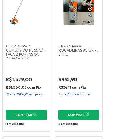
ROCADEIRA A
GRAXA PARA
COMBUSTÃO FS 55 C/
ROÇADEIRAS 80 GR -
FACA 2 PONTAS GC
STIHL
230-2 - STIHL
R$1.579,00
R$35,90
R$1.500,05
com
Pix
R$34,11
com
Pix
10
x
de
R$157,90
sem juros
7
x
de
R$5,13
sem juros
1
em estoque
14
em estoque