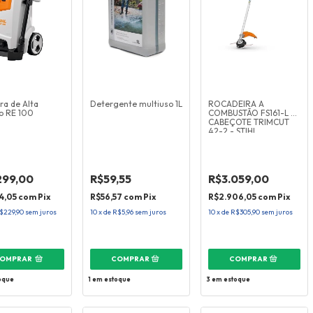
ra de Alta
Detergente multiuso 1L
ROCADEIRA A
o RE 100
COMBUSTÃO FS161-L C/
CABEÇOTE TRIMCUT
42-2 - STIHL
299,00
R$59,55
R$3.059,00
4,05
com
Pix
R$56,57
com
Pix
R$2.906,05
com
Pix
$229,90
sem juros
10
x
de
R$5,96
sem juros
10
x
de
R$305,90
sem juros
OMPRAR
oque
1
em estoque
3
em estoque