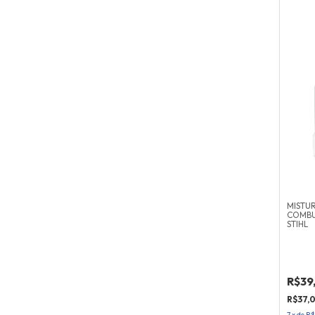
MISTU
COMBUS
STIHL
R$39
R$37,
7
x
de
R$