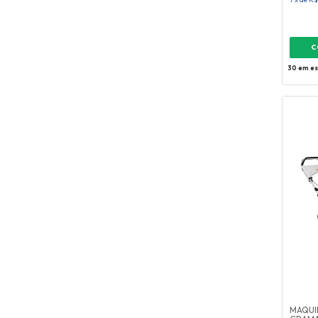
30
em es
MAQUI