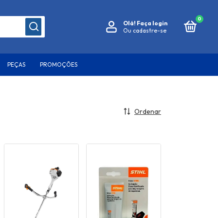
0
Olá!
Faça login
Ou cadastre-se
PEÇAS
PROMOÇÕES
Ordenar