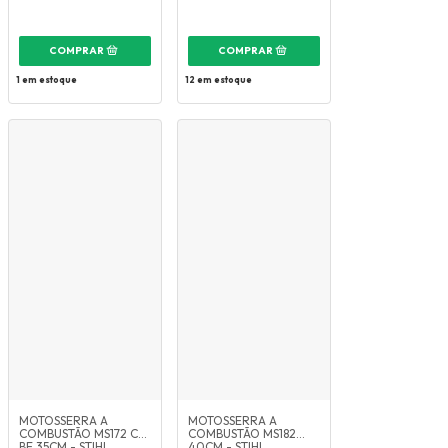
1
em estoque
12
em estoque
MOTOSSERRA A
MOTOSSERRA A
COMBUSTÃO MS172 C-
COMBUSTÃO MS182
BE 35CM - STIHL
40CM - STIHL