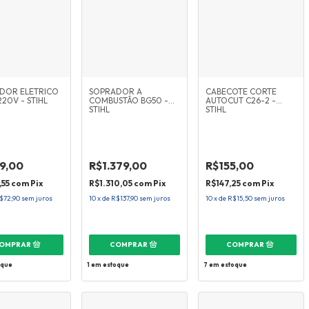
DOR ELETRICO
SOPRADOR A
CABECOTE CORTE
220V - STIHL
COMBUSTÃO BG50 -
AUTOCUT C26-2 -
STIHL
STIHL
9,00
R$1.379,00
R$155,00
,55
com
Pix
R$1.310,05
com
Pix
R$147,25
com
Pix
$72,90
sem juros
10
x
de
R$137,90
sem juros
10
x
de
R$15,50
sem juros
oque
1
em estoque
7
em estoque