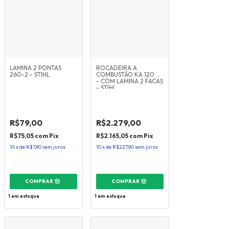
LAMINA 2 PONTAS
ROCADEIRA A
260-2 - STIHL
COMBUSTÃO KA 120 R
- COM LAMINA 2 FACAS
- STIHL
R$79,00
R$2.279,00
R$75,05
com
Pix
R$2.165,05
com
Pix
10
x
de
R$7,90
sem juros
10
x
de
R$227,90
sem juros
1
em estoque
1
em estoque