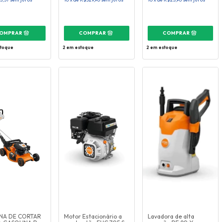
toque
2
em estoque
2
em estoque
NA DE CORTAR
Motor Estacionário a
Lavadora de alta