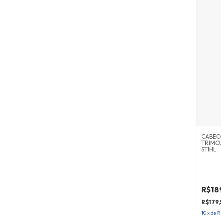
CABEC
TRIMCU
STIHL
R$18
R$179,
10
x
de
R