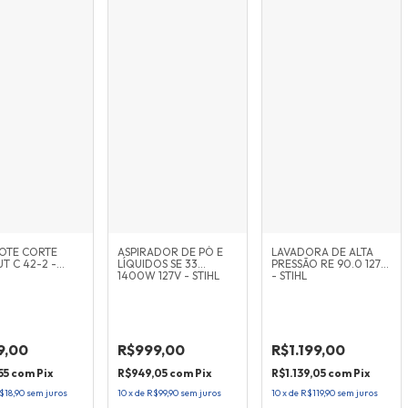
OTE CORTE
ASPIRADOR DE PÓ E
LAVADORA DE ALTA
T C 42-2 -
LÍQUIDOS SE 33
PRESSÃO RE 90.0 127V
1400W 127V - STIHL
- STIHL
9,00
R$999,00
R$1.199,00
55
com
Pix
R$949,05
com
Pix
R$1.139,05
com
Pix
$18,90
sem juros
10
x
de
R$99,90
sem juros
10
x
de
R$119,90
sem juros