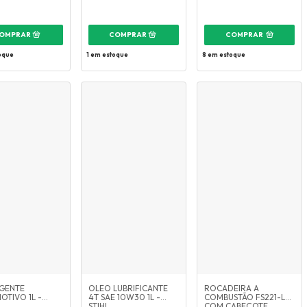
COMPRAR
oque
1
em estoque
8
em estoque
GENTE
OLEO LUBRIFICANTE
ROCADEIRA A
OTIVO 1L -
4T SAE 10W30 1L -
COMBUSTÃO FS221-L
STIHL
COM CABEÇOTE