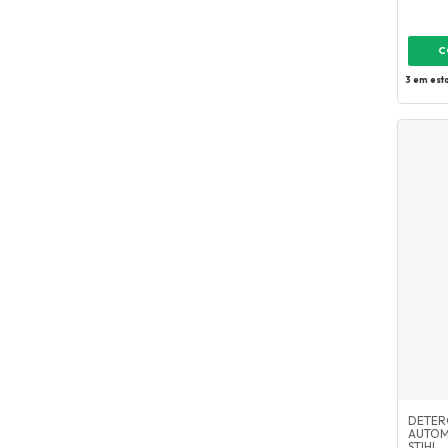
3
em est
DETER
AUTOM
STIHL