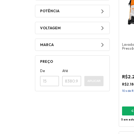
POTÊNCIA
VOLTAGEM
Lavado
MARCA
Pressã
PREÇO
De
Até
R$2.
APLICAR
R$2.18
10
x
de
R
C
5
em est