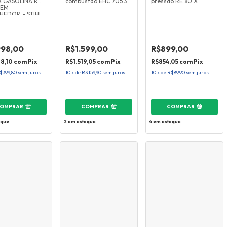
 GASOLINA RM
combustão EHC 705 S
pressão RE 80 X
SEM
HEDOR - STIHL
998,00
R$1.599,00
R$899,00
98,10
com
Pix
R$1.519,05
com
Pix
R$854,05
com
Pix
$399,80
sem juros
10
x
de
R$159,90
sem juros
10
x
de
R$89,90
sem juros
OMPRAR
COMPRAR
COMPRAR
oque
2
em estoque
4
em estoque