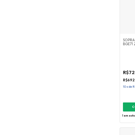
SOPRA
BGE71 
R$72
R$692
10
x
de
R
1
em est