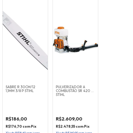
SABRE R 30CM/12
PULVERIZADOR A
1,1MM 3/8 P STIHL
COMBUSTÃO SR 420 -
STIHL
R$186,00
R$2.609,00
R$176,70
com
Pix
R$2.478,55
com
Pix
10
x
de
R$18,60
sem juros
10
x
de
R$260,90
sem juros