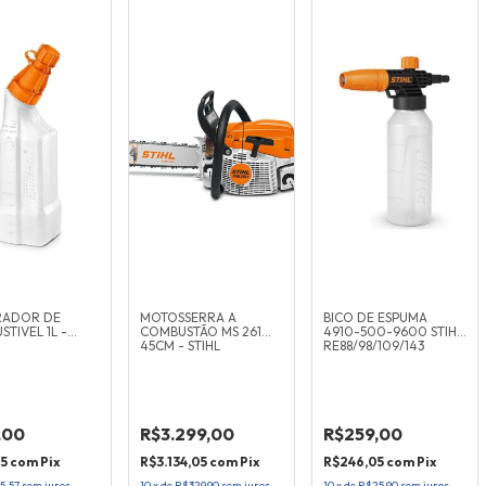
RADOR DE
MOTOSSERRA A
BICO DE ESPUMA
TIVEL 1L -
COMBUSTÃO MS 261
4910-500-9600 STIHL
45CM - STIHL
RE88/98/109/143
,00
R$3.299,00
R$259,00
05
com
Pix
R$3.134,05
com
Pix
R$246,05
com
Pix
5,57
sem juros
10
x
de
R$329,90
sem juros
10
x
de
R$25,90
sem juros