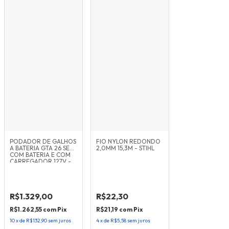
PODADOR DE GALHOS
FIO NYLON REDONDO
A BATERIA GTA 26 SET
2,0MM 15,3M - STIHL
COM BATERIA E COM
CARREGADOR 127V -
STIHL
R$1.329,00
R$22,30
R$1.262,55
com
Pix
R$21,19
com
Pix
10
x
de
R$132,90
sem juros
4
x
de
R$5,58
sem juros