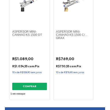
ASPERSOR MINI-
ASPERSOR MINI-
CANHAO KS 1500 DT
CANHAO KS 1500 C/
GRAX.
R$1.089,00
R$769,00
R$1.034,55
com
Pix
R$730,55
com
Pix
10
x
de
R$108,90
sem juros
10
x
de
R$76,90
sem juros
1
em estoque