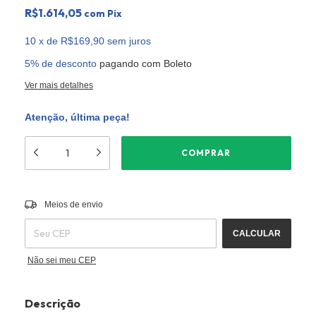
R$1.614,05
com
Pix
10
x
de
R$169,90
sem juros
5% de desconto
pagando com Boleto
Ver mais detalhes
Atenção, última peça!
ALTERAR CEP
Entregas para o CEP:
Meios de envio
CALCULAR
Não sei meu CEP
Descrição