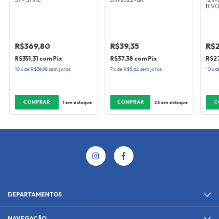
BIVO
R$369,80
R$39,35
R$
R$351,31
com
Pix
R$37,38
com
Pix
R$2
10
x
de
R$36,98
sem juros
7
x
de
R$5,62
sem juros
10
x
d
1
em estoque
23
em estoque
DEPARTAMENTOS
NAVEGAÇÃO