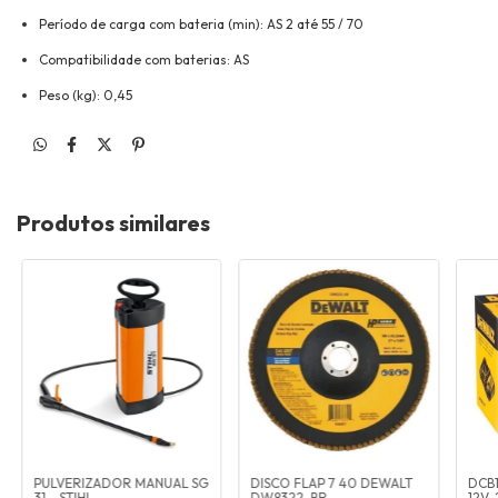
Período de carga com bateria (min): AS 2 até 55 / 70
Compatibilidade com baterias: AS
Peso (kg): 0,45
Produtos similares
PULVERIZADOR MANUAL SG
DISCO FLAP 7 40 DEWALT
DCB
31 - STIHL
DW8322-BR
12V-