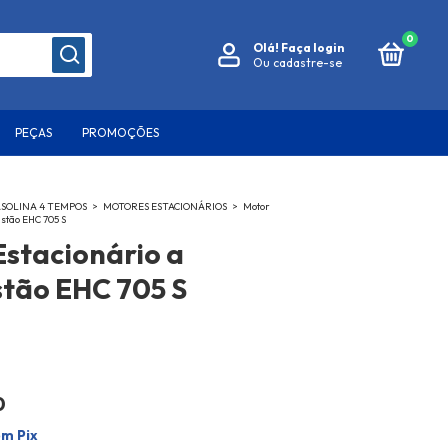
0
Olá!
Faça login
Ou cadastre-se
PEÇAS
PROMOÇÕES
SOLINA 4 TEMPOS
>
MOTORES ESTACIONÁRIOS
>
Motor
stão EHC 705 S
Estacionário a
tão EHC 705 S
0
om
Pix