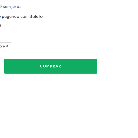
0
sem juros
o
pagando com Boleto
s
0 HP
vio
ALTERAR CEP
CEP:
CALCULAR