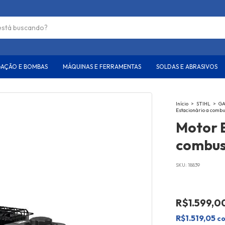
GAÇÃO E BOMBAS
MÁQUINAS E FERRAMENTAS
SOLDAS E ABRASIVOS
Início
>
STIHL
>
GA
Estacionário a combu
Motor 
combus
SKU:
18839
R$1.599,0
R$1.519,05
c