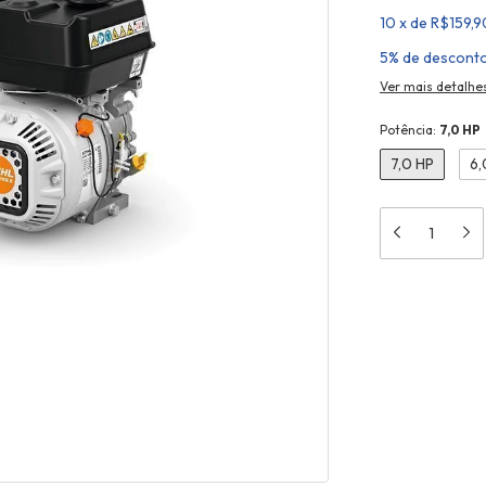
10
x
de
R$159,9
5% de descont
Ver mais detalhe
Potência:
7,0 HP
7,0 HP
6,
Meios de en
Entregas para o 